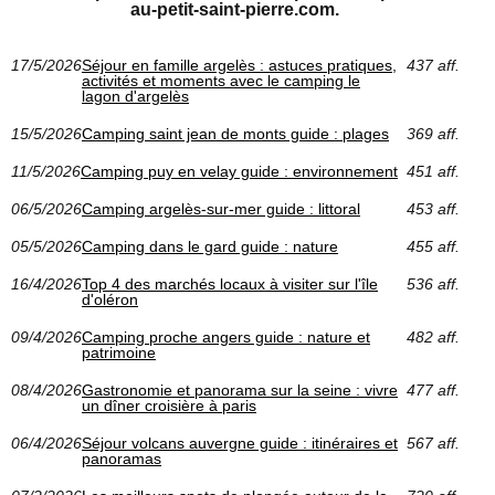
au-petit-saint-pierre.com.
17/5/2026
Séjour en famille argelès : astuces pratiques,
437 aff.
activités et moments avec le camping le
lagon d'argelès
15/5/2026
Camping saint jean de monts guide : plages
369 aff.
11/5/2026
Camping puy en velay guide : environnement
451 aff.
06/5/2026
Camping argelès-sur-mer guide : littoral
453 aff.
05/5/2026
Camping dans le gard guide : nature
455 aff.
16/4/2026
Top 4 des marchés locaux à visiter sur l'île
536 aff.
d'oléron
09/4/2026
Camping proche angers guide : nature et
482 aff.
patrimoine
08/4/2026
Gastronomie et panorama sur la seine : vivre
477 aff.
un dîner croisière à paris
06/4/2026
Séjour volcans auvergne guide : itinéraires et
567 aff.
panoramas