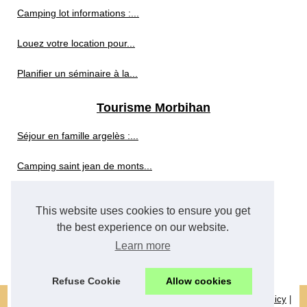
Camping lot informations :...
Louez votre location pour...
Planifier un séminaire à la...
Tourisme Morbihan
Séjour en famille argelès :...
Camping saint jean de monts...
Camping puy en velay guide :...
This website uses cookies to ensure you get
Camping argelès-sur-mer...
the best experience on our website.
Learn more
Camping dans le gard guide :...
Refuse Cookie
Allow cookies
© 2026
Au-petit-saint-pierre.com
|
Liste nos articles
|
Cookies Policy
|