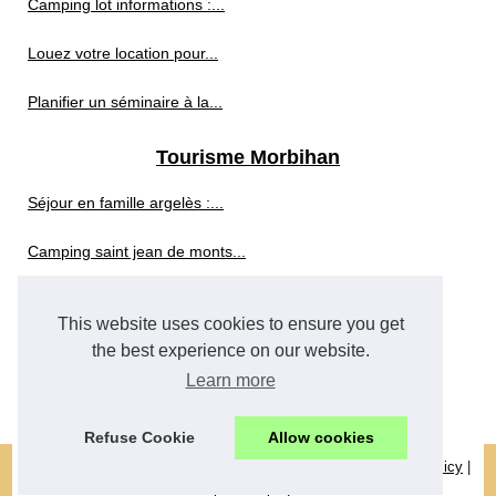
Camping lot informations :...
Louez votre location pour...
Planifier un séminaire à la...
Tourisme Morbihan
Séjour en famille argelès :...
Camping saint jean de monts...
Camping puy en velay guide :...
This website uses cookies to ensure you get
Camping argelès-sur-mer...
the best experience on our website.
Learn more
Camping dans le gard guide :...
Refuse Cookie
Allow cookies
© 2026
Au-petit-saint-pierre.com
|
Liste nos articles
|
Cookies Policy
|
Top of the page