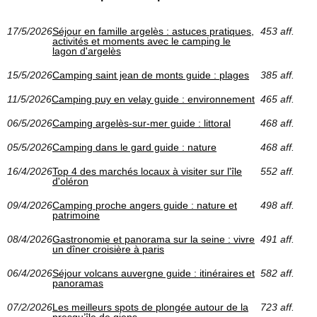
17/5/2026
Séjour en famille argelès : astuces pratiques,
453 aff.
activités et moments avec le camping le
lagon d'argelès
15/5/2026
Camping saint jean de monts guide : plages
385 aff.
11/5/2026
Camping puy en velay guide : environnement
465 aff.
06/5/2026
Camping argelès-sur-mer guide : littoral
468 aff.
05/5/2026
Camping dans le gard guide : nature
468 aff.
16/4/2026
Top 4 des marchés locaux à visiter sur l'île
552 aff.
d'oléron
09/4/2026
Camping proche angers guide : nature et
498 aff.
patrimoine
08/4/2026
Gastronomie et panorama sur la seine : vivre
491 aff.
un dîner croisière à paris
06/4/2026
Séjour volcans auvergne guide : itinéraires et
582 aff.
panoramas
07/2/2026
Les meilleurs spots de plongée autour de la
723 aff.