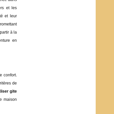
rs et les
é et leur
promettant
artir à la
enture en
 confort.
itères de
liser gite
le maison