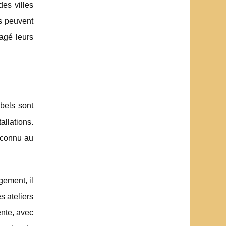
des villes
ns peuvent
agé leurs
abels sont
llations.
econnu au
gement, il
s ateliers
ente, avec