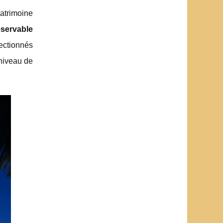
patrimoine
eservable
ectionnés
 niveau de