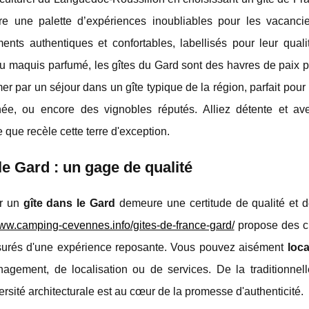
re une palette d’expériences inoubliables pour les vacancie
s authentiques et confortables, labellisés pour leur qualit
du maquis parfumé, les gîtes du Gard sont des havres de paix 
par un séjour dans un gîte typique de la région, parfait pour p
e, ou encore des vignobles réputés. Alliez détente et av
e que recèle cette terre d'exception.
le Gard : un gage de qualité
er un
gîte dans le Gard
demeure une certitude de qualité et de
www.camping-cevennes.info/gites-de-france-gard/
propose des cr
assurés d'une expérience reposante. Vous pouvez aisément
loca
agement, de localisation ou de services. De la traditionnel
rsité architecturale est au cœur de la promesse d'authenticité.