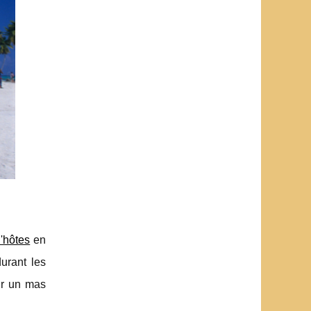
'hôtes
en
durant les
our un mas