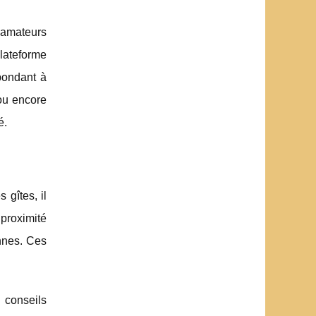
s amateurs
lateforme
pondant à
ou encore
é.
 gîtes, il
proximité
ennes. Ces
 conseils