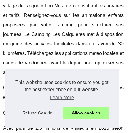
village de Roquefort ou Millau en consultant les horaires
et tarifs. Renseignez-vous sur les animations enfants
proposées par votre camping pour structurer vos
journées. Le Camping Les Calquières met à disposition
un guide des activités familiales dans un rayon de 30
kilomètres. Téléchargez les applications météo locales et
cartes de randonnée avant le départ pour optimiser vos
sorties nature dans cette région exceptionnelle.
This website uses cookies to ensure you get
Conseil malin :
réservez tôt pour sécuriser les meilleurs
the best experience on our website.
emplacements et services familiaux !
Learn more
Questions fréquentes
Refuse Cookie
Allow cookies
Avec plus de 2,3 millions de visiteurs en 2025 selon