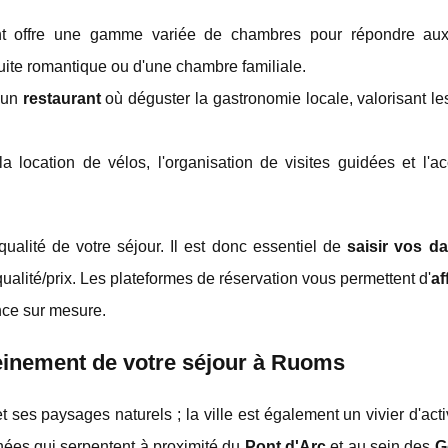
t offre une gamme variée de chambres pour répondre aux
suite romantique ou d'une chambre familiale.
d'un
restaurant
où déguster la gastronomie locale, valorisant le
a location de vélos, l'organisation de visites guidées et l'a
qualité de votre séjour. Il est donc essentiel de
saisir vos da
qualité/prix. Les plateformes de réservation vous permettent d'
af
ence sur mesure.
pleinement de votre séjour à Ruoms
es paysages naturels ; la ville est également un vivier d'acti
nnées qui serpentent à proximité du
Pont d'Arc
et au sein des
G