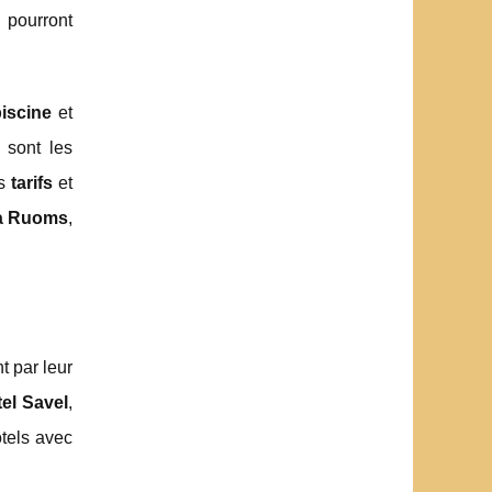
s pourront
iscine
et
 sont les
es
tarifs
et
 à Ruoms
,
t par leur
el Savel
,
ôtels avec