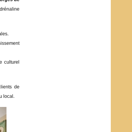
drénaline
ales.
chissement
e culturel
lients de
u local.