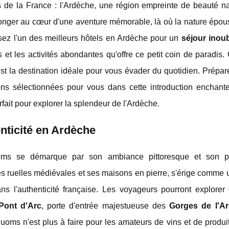
de la France : l'Ardèche, une région empreinte de beauté nat
longer au cœur d'une aventure mémorable, là où la nature épous
issez l'un des meilleurs hôtels en Ardèche pour un
séjour inoub
et les activités abondantes qu'offre ce petit coin de paradis
t la destination idéale pour vous évader du quotidien. Prépar
ns sélectionnées pour vous dans cette introduction enchant
rfait pour explorer la splendeur de l'Ardèche.
nticité en Ardèche
ms se démarque par son ambiance pittoresque et son pa
es ruelles médiévales et ses maisons en pierre, s'érige comme
s l'authenticité française. Les voyageurs pourront explorer 
Pont d'Arc
, porte d'entrée majestueuse des
Gorges de l'A
oms n'est plus à faire pour les amateurs de vins et de produi