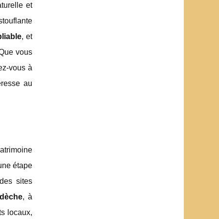
urelle et
touflante
liable
, et
. Que vous
ez-vous à
eresse au
trimoine
 une étape
des sites
rdèche
, à
ts locaux,