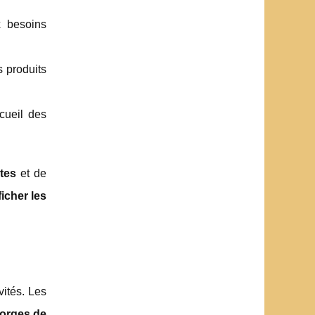
 besoins
s produits
ccueil des
tes
et de
ficher les
vités. Les
orges de