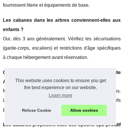
fournissent literie et équipements de base.
Les cabanes dans les arbres conviennent-elles aux
enfants ?
Oui, dès 3 ans généralement. Vérifiez les sécurisations
(garde-corps, escaliers) et restrictions d'âge spécifiques
à chaque hébergement avant réservation.
Quelle période choisir pour un week-end insolite
This website uses cookies to ensure you get
Aquitaine ?
the best experience on our website.
Mai à septembre offrent les meilleures conditions.
Learn more
L'automne reste agréable avec moins d'affluence et tarifs
préférentiels pour votre séjour.
Refuse Cookie
Allow cookies
Les cabanes proposent-elles des options spa privatif