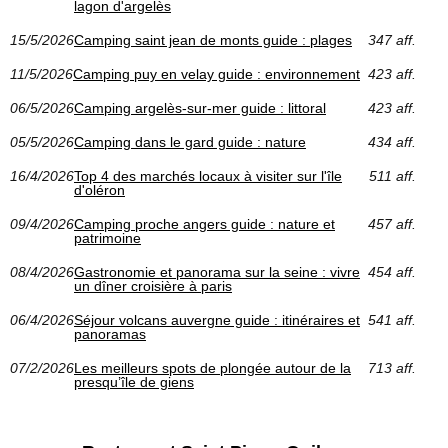
lagon d'argelès
15/5/2026
Camping saint jean de monts guide : plages
347 aff.
11/5/2026
Camping puy en velay guide : environnement
423 aff.
06/5/2026
Camping argelès-sur-mer guide : littoral
423 aff.
05/5/2026
Camping dans le gard guide : nature
434 aff.
16/4/2026
Top 4 des marchés locaux à visiter sur l'île
511 aff.
d'oléron
09/4/2026
Camping proche angers guide : nature et
457 aff.
patrimoine
08/4/2026
Gastronomie et panorama sur la seine : vivre
454 aff.
un dîner croisière à paris
06/4/2026
Séjour volcans auvergne guide : itinéraires et
541 aff.
panoramas
07/2/2026
Les meilleurs spots de plongée autour de la
713 aff.
presqu’île de giens