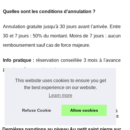
Quelles sont les conditions d'annulation ?
Annulation gratuite jusqu'à 30 jours avant l'arrivée. Entre
30 et 7 jours : 50% du montant. Moins de 7 jours : aucun
remboursement sauf cas de force majeure.
Info pratique :
réservation conseillée 3 mois à l'avance
pour les séjours estivaux !
This website uses cookies to ensure you get
the best experience on our website.
Learn more
Séjourner près du
Cabane dans les
pont du gard : les
arbres : une
Refuse Cookie
Allow cookies
atouts d’un camping
expérience unique à
bien situé
vivre en pleine nature
Dernières parutions au niveau Au petit saint pierre sur