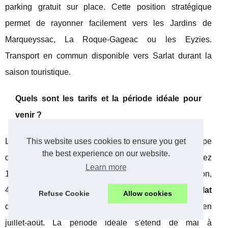
parking gratuit sur place. Cette position stratégique
permet de rayonner facilement vers les Jardins de
Marqueyssac, La Roque-Gageac ou les Eyzies.
Transport en commun disponible vers Sarlat durant la
saison touristique.
Quels sont les tarifs et la période idéale pour
venir ?
This website uses cookies to ensure you get
Les tarifs varient selon la saison et le type
the best experience on our website.
d'
hébergement plein air périgord
choisi. Comptez
Learn more
18€/nuit pour un emplacement camping en basse saison,
45€ en haute saison. Les
location mobil home sarlat
Refuse Cookie
Allow cookies
débutent à 280€/semaine au printemps, jusqu'à 680€ en
juillet-août. La période idéale s'étend de mai à